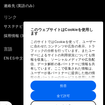
連絡先 (英語のみ)
リンク
サステナビリティへの取り組み
このウェブサイトはCookieを使用し
ます
採用情報 (英語のみ)
このサイトではCookieを使って、ユーザー
に合わせたコンテンツや広告の表示、トラ
言語
フィックの分析を行っています。またユー
ザーによるサイトの利用状況についても情
EN
ES
中文
日本語
▪
▪
▪
報を収集し、ソーシャルメディアや広告配
信、データ解析の各パートナーに情報を共
有しています。ここで収集された情報は、
ユーザーが各パートナーに提供した他の情
報や各パートナーのサービスを使用した際
に収集された情報と組み合わされ、各パー
拒否
トナーによって使用されることがありま
プライバシーポリシーと利用規約
す。
全て許可
サイトマップ