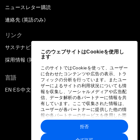
ニュースレター購読
連絡先 (英語のみ)
リンク
サステナビリティへの取り組み
このウェブサイトはCookieを使用し
ます
採用情報 (英語のみ)
このサイトではCookieを使って、ユーザー
に合わせたコンテンツや広告の表示、トラ
言語
フィックの分析を行っています。またユー
ザーによるサイトの利用状況についても情
EN
ES
中文
日本語
▪
▪
▪
報を収集し、ソーシャルメディアや広告配
信、データ解析の各パートナーに情報を共
有しています。ここで収集された情報は、
ユーザーが各パートナーに提供した他の情
報や各パートナーのサービスを使用した際
に収集された情報と組み合わされ、各パー
拒否
トナーによって使用されることがありま
プライバシーポリシーと利用規約
す。
全て許可