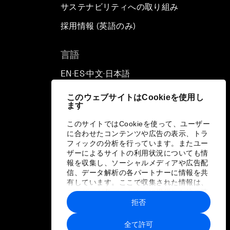
サステナビリティへの取り組み
採用情報 (英語のみ)
て
言語
EN
ES
中文
日本語
▪
▪
▪
このウェブサイトはCookieを使用し
ます
このサイトではCookieを使って、ユーザー
に合わせたコンテンツや広告の表示、トラ
フィックの分析を行っています。またユー
ザーによるサイトの利用状況についても情
報を収集し、ソーシャルメディアや広告配
信、データ解析の各パートナーに情報を共
有しています。ここで収集された情報は、
ユーザーが各パートナーに提供した他の情
報や各パートナーのサービスを使用した際
拒否
に収集された情報と組み合わされ、各パー
トナーによって使用されることがありま
全て許可