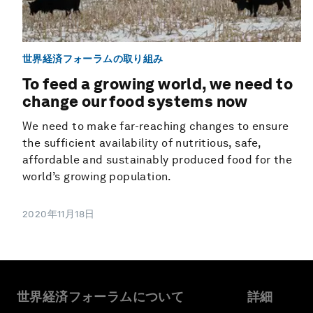
世界経済フォーラムの取り組み
To feed a growing world, we need to
change our food systems now
We need to make far-reaching changes to ensure
the sufficient availability of nutritious, safe,
affordable and sustainably produced food for the
world’s growing population.
2020年11月18日
世界経済フォーラムについて
詳細