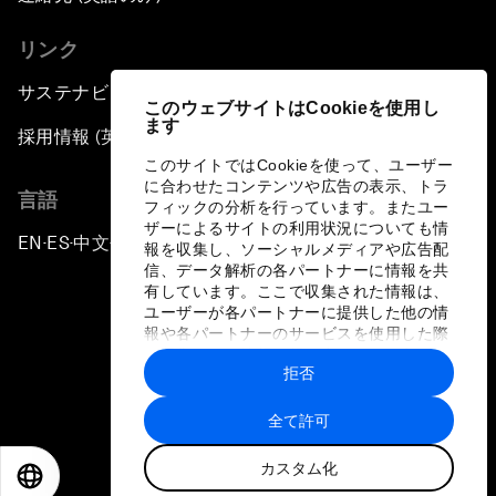
リンク
サステナビリティへの取り組み
このウェブサイトはCookieを使用し
ます
採用情報 (英語のみ)
このサイトではCookieを使って、ユーザー
に合わせたコンテンツや広告の表示、トラ
言語
フィックの分析を行っています。またユー
ザーによるサイトの利用状況についても情
EN
ES
中文
日本語
▪
▪
▪
報を収集し、ソーシャルメディアや広告配
信、データ解析の各パートナーに情報を共
有しています。ここで収集された情報は、
ユーザーが各パートナーに提供した他の情
報や各パートナーのサービスを使用した際
に収集された情報と組み合わされ、各パー
拒否
トナーによって使用されることがありま
プライバシーポリシーと利用規約
す。
全て許可
サイトマップ
カスタム化
©
2026
世界経済フォーラム
EN
ES
中文
日本語