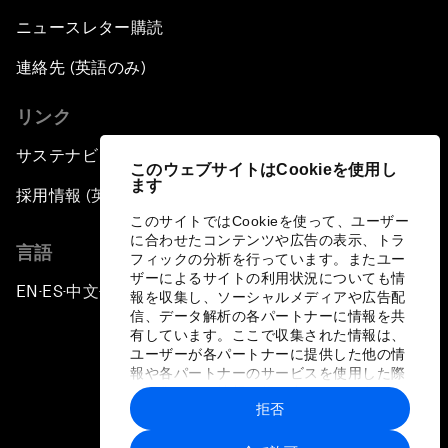
ニュースレター購読
連絡先 (英語のみ)
リンク
サステナビリティへの取り組み
このウェブサイトはCookieを使用し
ます
採用情報 (英語のみ)
このサイトではCookieを使って、ユーザー
に合わせたコンテンツや広告の表示、トラ
言語
フィックの分析を行っています。またユー
ザーによるサイトの利用状況についても情
EN
ES
中文
日本語
▪
▪
▪
報を収集し、ソーシャルメディアや広告配
信、データ解析の各パートナーに情報を共
有しています。ここで収集された情報は、
ユーザーが各パートナーに提供した他の情
報や各パートナーのサービスを使用した際
に収集された情報と組み合わされ、各パー
拒否
トナーによって使用されることがありま
プライバシーポリシーと利用規約
す。