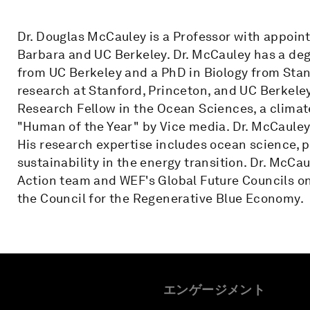
Dr. Douglas McCauley is a Professor with appoint
Barbara and UC Berkeley. Dr. McCauley has a degr
from UC Berkeley and a PhD in Biology from Stan
research at Stanford, Princeton, and UC Berkele
Research Fellow in the Ocean Sciences, a climat
"Human of the Year" by Vice media. Dr. McCauley
His research expertise includes ocean science, pl
sustainability in the energy transition. Dr. McC
Action team and WEF's Global Future Councils o
the Council for the Regenerative Blue Economy.
エンゲージメント