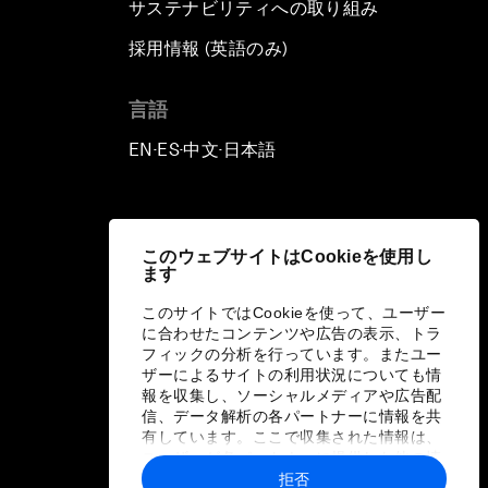
サステナビリティへの取り組み
採用情報 (英語のみ)
て
言語
EN
ES
中文
日本語
▪
▪
▪
このウェブサイトはCookieを使用し
ます
このサイトではCookieを使って、ユーザー
に合わせたコンテンツや広告の表示、トラ
フィックの分析を行っています。またユー
ザーによるサイトの利用状況についても情
報を収集し、ソーシャルメディアや広告配
信、データ解析の各パートナーに情報を共
有しています。ここで収集された情報は、
ユーザーが各パートナーに提供した他の情
報や各パートナーのサービスを使用した際
拒否