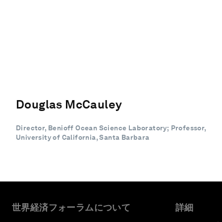
Douglas McCauley
Director, Benioff Ocean Science Laboratory; Professor,
University of California, Santa Barbara
世界経済フォーラムについて
詳細