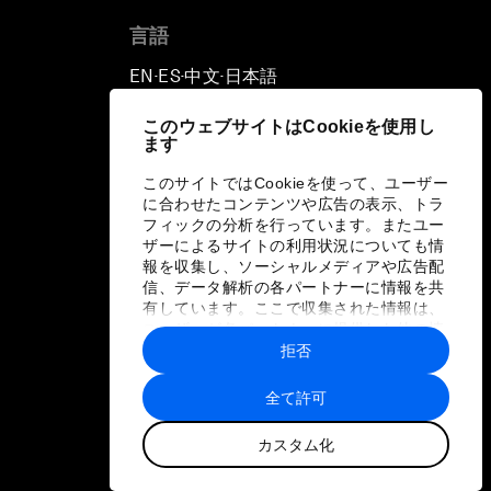
言語
EN
ES
中文
日本語
▪
▪
▪
このウェブサイトはCookieを使用し
ます
このサイトではCookieを使って、ユーザー
に合わせたコンテンツや広告の表示、トラ
フィックの分析を行っています。またユー
ザーによるサイトの利用状況についても情
報を収集し、ソーシャルメディアや広告配
信、データ解析の各パートナーに情報を共
有しています。ここで収集された情報は、
ユーザーが各パートナーに提供した他の情
報や各パートナーのサービスを使用した際
拒否
に収集された情報と組み合わされ、各パー
トナーによって使用されることがありま
全て許可
す。
カスタム化