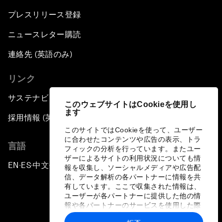
プレスリリース登録
ニュースレター購読
連絡先 (英語のみ)
リンク
サステナビリティへの取り組み
このウェブサイトはCookieを使用し
ます
採用情報 (英語のみ)
このサイトではCookieを使って、ユーザー
に合わせたコンテンツや広告の表示、トラ
言語
フィックの分析を行っています。またユー
ザーによるサイトの利用状況についても情
EN
ES
中文
日本語
▪
▪
▪
報を収集し、ソーシャルメディアや広告配
信、データ解析の各パートナーに情報を共
有しています。ここで収集された情報は、
ユーザーが各パートナーに提供した他の情
報や各パートナーのサービスを使用した際
に収集された情報と組み合わされ、各パー