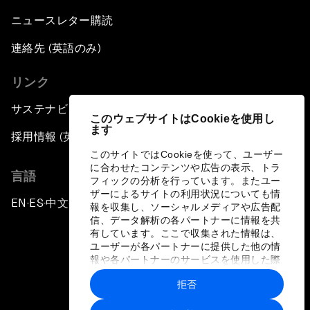
ニュースレター購読
連絡先 (英語のみ)
リンク
サステナビリティへの取り組み
このウェブサイトはCookieを使用し
ます
採用情報 (英語のみ)
このサイトではCookieを使って、ユーザー
に合わせたコンテンツや広告の表示、トラ
言語
フィックの分析を行っています。またユー
ザーによるサイトの利用状況についても情
EN
ES
中文
日本語
▪
▪
▪
報を収集し、ソーシャルメディアや広告配
信、データ解析の各パートナーに情報を共
有しています。ここで収集された情報は、
ユーザーが各パートナーに提供した他の情
報や各パートナーのサービスを使用した際
に収集された情報と組み合わされ、各パー
拒否
トナーによって使用されることがありま
プライバシーポリシーと利用規約
す。