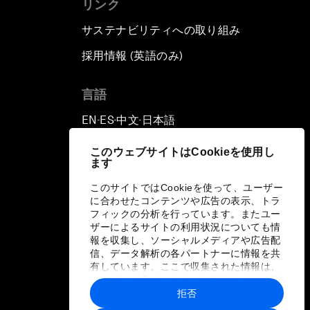
リンク
サステナビリティへの取り組み
採用情報 (英語のみ)
て
言語
EN
ES
中文
日本語
▪
▪
▪
このウェブサイトはCookieを使用し
ます
このサイトではCookieを使って、ユーザー
に合わせたコンテンツや広告の表示、トラ
フィックの分析を行っています。またユー
ザーによるサイトの利用状況についても情
報を収集し、ソーシャルメディアや広告配
信、データ解析の各パートナーに情報を共
有しています。ここで収集された情報は、
ユーザーが各パートナーに提供した他の情
報や各パートナーのサービスを使用した際
拒否
に収集された情報と組み合わされ、各パー