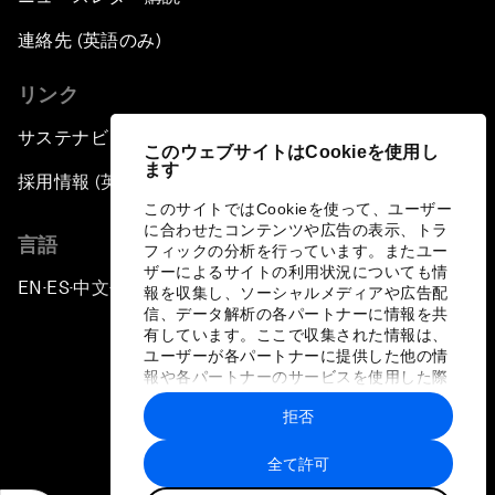
連絡先 (英語のみ)
リンク
サステナビリティへの取り組み
このウェブサイトはCookieを使用し
ます
採用情報 (英語のみ)
このサイトではCookieを使って、ユーザー
に合わせたコンテンツや広告の表示、トラ
言語
フィックの分析を行っています。またユー
ザーによるサイトの利用状況についても情
EN
ES
中文
日本語
▪
▪
▪
報を収集し、ソーシャルメディアや広告配
信、データ解析の各パートナーに情報を共
有しています。ここで収集された情報は、
ユーザーが各パートナーに提供した他の情
報や各パートナーのサービスを使用した際
に収集された情報と組み合わされ、各パー
拒否
トナーによって使用されることがありま
プライバシーポリシーと利用規約
す。
全て許可
サイトマップ