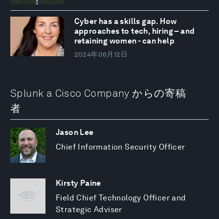
Cyber has a skills gap. How
approaches to tech, hiring – and
retaining women - can help
2024年06月12日
Splunk a Cisco Company からの寄稿
者
Jason Lee
Chief Information Security Officer
Kirsty Paine
Field Chief Technology Officer and
Strategic Adviser