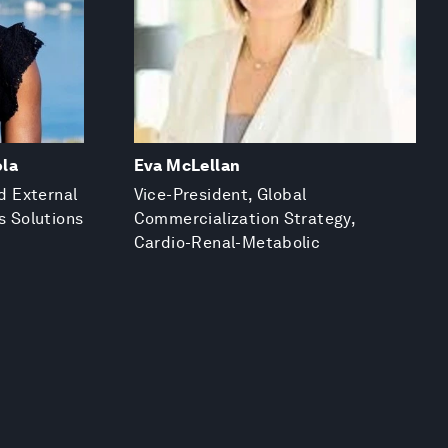
ola
Eva McLellan
nd External
Vice-President, Global
s Solutions
Commercialization Strategy,
Cardio-Renal-Metabolic