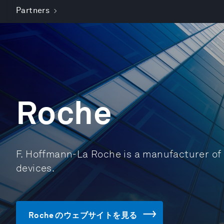
Partners
Roche
F. Hoffmann-La Roche is a manufacturer of
devices.
Roche のウェブサイトを見る