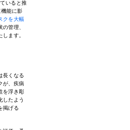
していると推
殖機能に影
スクを大幅
状の管理、
たします。
は長くなる
クが、疾病
性を浮き彫
化したよう
を掲げる