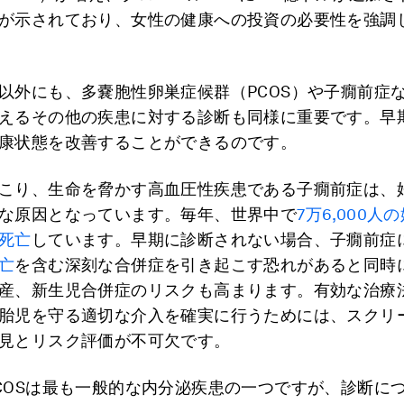
が示されており、女性の健康への投資の必要性を強調
以外にも、多嚢胞性卵巣症候群（PCOS）や子癇前症
えるその他の疾患に対する診断も同様に重要です。早
康状態を改善することができるのです。
こり、生命を脅かす高血圧性疾患である子癇前症は、
な原因となっています。毎年、世界中で
7万6,000人
死亡
しています。早期に診断されない場合、子癇前症
亡
を含む深刻な合併症を引き起こす恐れがあると同時
産、新生児合併症のリスクも高まります。有効な治療
胎児を守る適切な介入を確実に行うためには、スクリ
見とリスク評価が不可欠です。
COSは最も一般的な内分泌疾患の一つですが、診断に