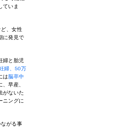
していま
など、女性
期に発見で
妊婦と胎児
の妊婦、50万
には
脳卒中
に、早産、
法がないた
ーニングに
つながる事