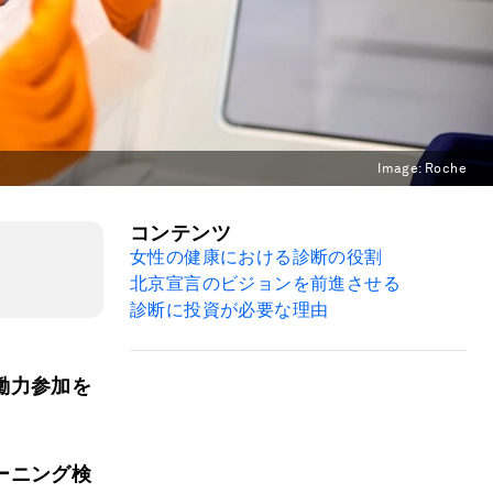
Image:
Roche
コンテンツ
女性の健康における診断の役割
北京宣言のビジョンを前進させる
診断に投資が必要な理由
働力参加を
。
ーニング検