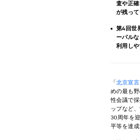
査や正確
が残って
第4回世
ーバルな
利用しや
「
北京宣言
めの最も野
性会議で採
ップなど、
30周年を
平等を達成