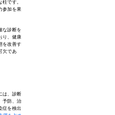
な柱です。
力参加を果
。
確な診断を
おり、健康
態を改善す
可欠であ
には、診断
、予防、治
染症を検出