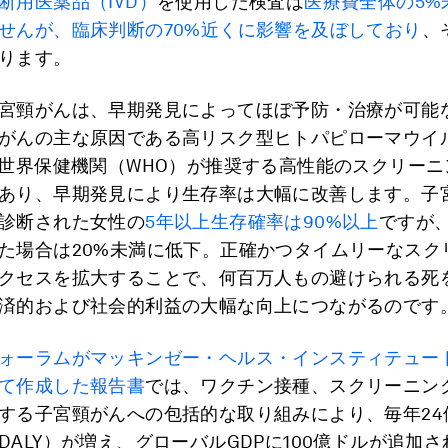
断用医薬品（IVD）
を使用した検査は
医療費全体の5%
せんが、臨床判断の70%近くに影響を及ぼしており
、
ります。
宮頸がんは、早期発見によってほぼ予防・治療が可能
がんの主な原因である高リスク型ヒトパピローマウイル
、世界保健機関（WHO）が推奨する高性能のスクリー
あり、早期発見により生存率は大幅に改善します。子
診断された女性の
5年以上生存確率は90%以上
ですが
た場合は20%未満に低下。正確かつタイムリーなスク
クセスを拡大することで、何百万人もの避けられる死
済的および社会的利益の大幅な向上につながるのです
ォーラムがマッキンゼー・ヘルス・インスティテュート
て作成した報告書
では、ワクチン接種、スクリーニン
する子宮頸がんへの包括的な取り組みにより、毎年24
DALY）が増え、グローバルGDPに100億ドルが追加