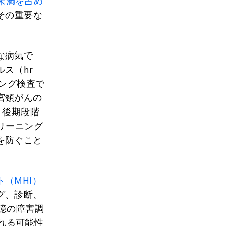
未満を占め
その重要な
な病気で
ス（hr-
ニング検査で
宮頸がんの
、後期段階
リーニング
を防ぐこと
。
（MHI）
グ、診断、
億の障害調
される可能性