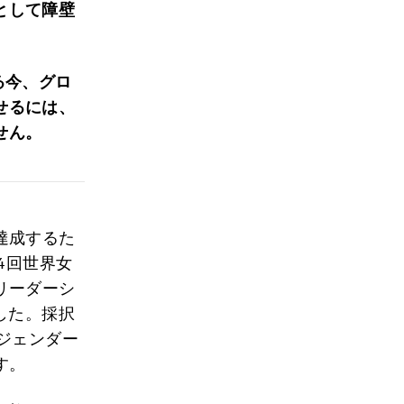
として障壁
る今、グロ
せるには、
せん。
達成するた
4回世界女
リーダーシ
した。採択
ジェンダー
す。