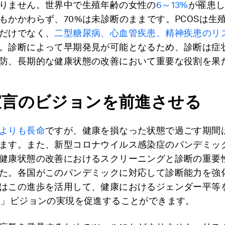
りません。世界中で生殖年齢の女性の
6～13%
が罹患
もかかわらず、70%は未診断のままです。PCOSは生
だけでなく、
二型糖尿病、心血管疾患、精神疾患のリ
。診断によって早期発見が可能となるため、診断は症
防、長期的な健康状態の改善において重要な役割を果
宣言のビジョンを前進させる
よりも長命
ですが、健康を損なった状態で過ごす期間
ます。また、新型コロナウイルス感染症のパンデミッ
健康状態の改善におけるスクリーニングと診断の重要
た。各国がこのパンデミックに対応して診断能力を強
はこの進歩を活用して、健康におけるジェンダー平等
0」ビジョンの実現を促進することができます。