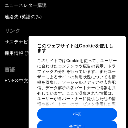
ニュースレター購読
連絡先 (英語のみ)
リンク
サステナビリティへの取り組み
このウェブサイトはCookieを使用し
ます
採用情報 (英語のみ)
このサイトではCookieを使って、ユーザー
に合わせたコンテンツや広告の表示、トラ
言語
フィックの分析を行っています。またユー
ザーによるサイトの利用状況についても情
EN
ES
中文
日本語
▪
▪
▪
報を収集し、ソーシャルメディアや広告配
信、データ解析の各パートナーに情報を共
有しています。ここで収集された情報は、
ユーザーが各パートナーに提供した他の情
報や各パートナーのサービスを使用した際
に収集された情報と組み合わされ、各パー
拒否
トナーによって使用されることがありま
プライバシーポリシーと利用規約
す。
全て許可