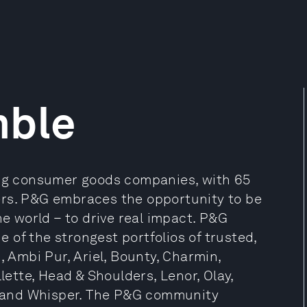
mble
ing consumer goods companies, with 65
ers. P&G embraces the opportunity to be
he world – to drive real impact. P&G
of the strongest portfolios of trusted,
, Ambi Pur, Ariel, Bounty, Charmin,
lette, Head & Shoulders, Lenor, Olay,
ks and Whisper. The P&G community