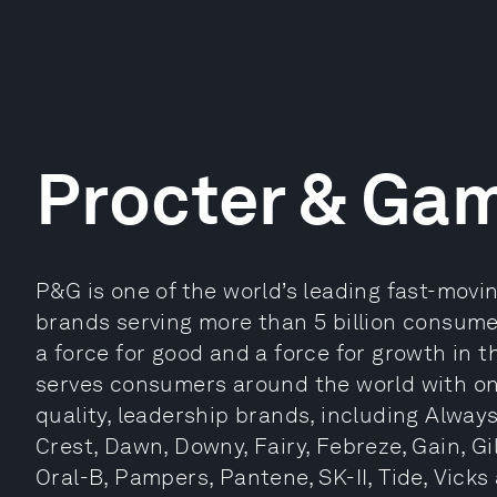
Procter & Ga
P&G is one of the world’s leading fast-mov
brands serving more than 5 billion consum
a force for good and a force for growth in t
serves consumers around the world with one 
quality, leadership brands, including Always
Crest, Dawn, Downy, Fairy, Febreze, Gain, Gil
Oral-B, Pampers, Pantene, SK-II, Tide, Vic