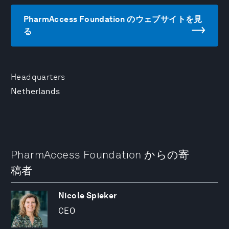
PharmAccess Foundation のウェブサイトを見
る
Headquarters
Netherlands
PharmAccess Foundation からの寄
稿者
Nicole Spieker
CEO