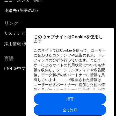
ニュースレター購読
連絡先 (英語のみ)
リンク
サステナビリティへの取り組み
このウェブサイトはCookieを使用し
ます
採用情報 (英語のみ)
このサイトではCookieを使って、ユーザー
に合わせたコンテンツや広告の表示、トラ
言語
フィックの分析を行っています。またユー
ザーによるサイトの利用状況についても情
EN
ES
中文
日本語
▪
▪
▪
報を収集し、ソーシャルメディアや広告配
信、データ解析の各パートナーに情報を共
有しています。ここで収集された情報は、
ユーザーが各パートナーに提供した他の情
報や各パートナーのサービスを使用した際
に収集された情報と組み合わされ、各パー
拒否
トナーによって使用されることがありま
プライバシーポリシーと利用規約
す。
全て許可
サイトマップ