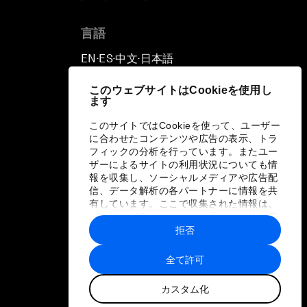
言語
EN
ES
中文
日本語
▪
▪
▪
このウェブサイトはCookieを使用し
ます
このサイトではCookieを使って、ユーザー
に合わせたコンテンツや広告の表示、トラ
フィックの分析を行っています。またユー
ザーによるサイトの利用状況についても情
報を収集し、ソーシャルメディアや広告配
信、データ解析の各パートナーに情報を共
有しています。ここで収集された情報は、
ユーザーが各パートナーに提供した他の情
報や各パートナーのサービスを使用した際
拒否
に収集された情報と組み合わされ、各パー
トナーによって使用されることがありま
全て許可
す。
カスタム化