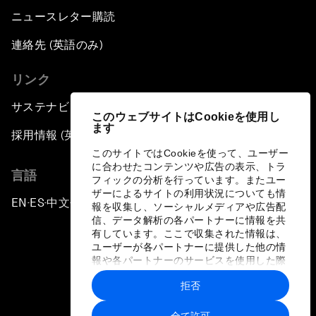
ニュースレター購読
連絡先 (英語のみ)
リンク
サステナビリティへの取り組み
このウェブサイトはCookieを使用し
ます
採用情報 (英語のみ)
このサイトではCookieを使って、ユーザー
に合わせたコンテンツや広告の表示、トラ
言語
フィックの分析を行っています。またユー
ザーによるサイトの利用状況についても情
EN
ES
中文
日本語
▪
▪
▪
報を収集し、ソーシャルメディアや広告配
信、データ解析の各パートナーに情報を共
有しています。ここで収集された情報は、
ユーザーが各パートナーに提供した他の情
報や各パートナーのサービスを使用した際
に収集された情報と組み合わされ、各パー
拒否
トナーによって使用されることがありま
プライバシーポリシーと利用規約
す。
全て許可