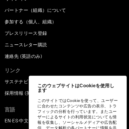
パートナー（組織）について
参加する（個人、組織）
プレスリリース登録
ニュースレター購読
連絡先 (英語のみ)
リンク
サステナビリティへの取り組み
このウェブサイトはCookieを使用し
ます
採用情報 (英語のみ)
このサイトではCookieを使って、ユーザー
に合わせたコンテンツや広告の表示、トラ
言語
フィックの分析を行っています。またユー
ザーによるサイトの利用状況についても情
EN
ES
中文
日本語
▪
▪
▪
報を収集し、ソーシャルメディアや広告配
信、データ解析の各パートナーに情報を共