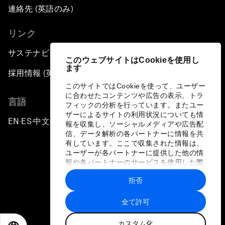
連絡先 (英語のみ)
リンク
サステナビリティへの取り組み
このウェブサイトはCookieを使用し
ます
採用情報 (英語のみ)
このサイトではCookieを使って、ユーザー
に合わせたコンテンツや広告の表示、トラ
言語
フィックの分析を行っています。またユー
ザーによるサイトの利用状況についても情
EN
ES
中文
日本語
▪
▪
▪
報を収集し、ソーシャルメディアや広告配
信、データ解析の各パートナーに情報を共
有しています。ここで収集された情報は、
ユーザーが各パートナーに提供した他の情
報や各パートナーのサービスを使用した際
に収集された情報と組み合わされ、各パー
拒否
トナーによって使用されることがありま
プライバシーポリシーと利用規約
す。
全て許可
サイトマップ
カスタム化