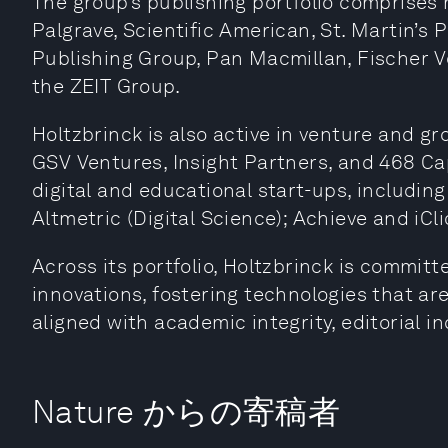
The group’s publishing portfolio comprises
Palgrave, Scientific American, St. Martin’s P
Publishing Group, Pan Macmillan, Fischer V
the ZEIT Group.
Holtzbrinck is also active in venture and gr
GSV Ventures, Insight Partners, and 468 Ca
digital and educational start-ups, includin
Altmetric (Digital Science); Achieve and iCl
Across its portfolio, Holtzbrinck is commit
innovations, fostering technologies that a
aligned with academic integrity, editorial i
Nature からの寄稿者