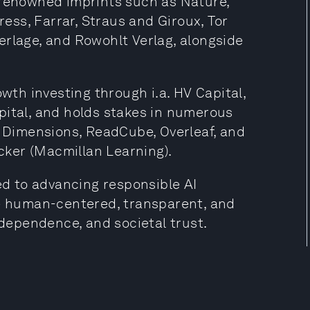
 renowned imprints such as Nature,
ress, Farrar, Straus and Giroux, Tor
erlage, and Rowohlt Verlag, alongside
owth investing through i.a. HV Capital,
pital, and holds stakes in numerous
g Dimensions, ReadCube, Overleaf, and
icker (Macmillan Learning).
ted to advancing responsible AI
re human-centered, transparent, and
ndependence, and societal trust.