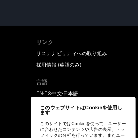
リンク
サステナビリティへの取り組み
採用情報 (英語のみ)
て
言語
EN
ES
中文
日本語
▪
▪
▪
このウェブサイトはCookieを使用し
ます
このサイトではCookieを使って、ユーザー
に合わせたコンテンツや広告の表示、トラ
フィックの分析を行っています。またユー