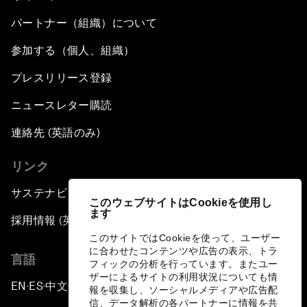
パートナー（組織）について
参加する（個人、組織）
プレスリリース登録
ニュースレター購読
連絡先 (英語のみ)
リンク
サステナビリティへの取り組み
このウェブサイトはCookieを使用し
ます
採用情報 (英語のみ)
このサイトではCookieを使って、ユーザー
に合わせたコンテンツや広告の表示、トラ
言語
フィックの分析を行っています。またユー
ザーによるサイトの利用状況についても情
EN
ES
中文
日本語
▪
▪
▪
報を収集し、ソーシャルメディアや広告配
信、データ解析の各パートナーに情報を共