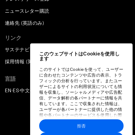
ニュースレター購読
連絡先 (英語のみ)
リンク
サステナビリティへの取り組み
このウェブサイトはCookieを使用し
ます
採用情報 (英語のみ)
このサイトではCookieを使って、ユーザー
に合わせたコンテンツや広告の表示、トラ
言語
フィックの分析を行っています。またユー
ザーによるサイトの利用状況についても情
EN
ES
中文
日本語
▪
▪
▪
報を収集し、ソーシャルメディアや広告配
信、データ解析の各パートナーに情報を共
有しています。ここで収集された情報は、
ユーザーが各パートナーに提供した他の情
報や各パートナーのサービスを使用した際
に収集された情報と組み合わされ、各パー
拒否
トナーによって使用されることがありま
プライバシーポリシーと利用規約
す。