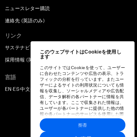
ニュースレター購読
連絡先 (英語のみ)
リンク
サステナビリティへの取り組み
このウェブサイトはCookieを使用し
ます
採用情報 (英語のみ)
このサイトではCookieを使って、ユーザー
に合わせたコンテンツや広告の表示、トラ
言語
フィックの分析を行っています。またユー
ザーによるサイトの利用状況についても情
EN
ES
中文
日本語
▪
▪
▪
報を収集し、ソーシャルメディアや広告配
信、データ解析の各パートナーに情報を共
有しています。ここで収集された情報は、
ユーザーが各パートナーに提供した他の情
報や各パートナーのサービスを使用した際
に収集された情報と組み合わされ、各パー
拒否
トナーによって使用されることがありま
プライバシーポリシーと利用規約
す。