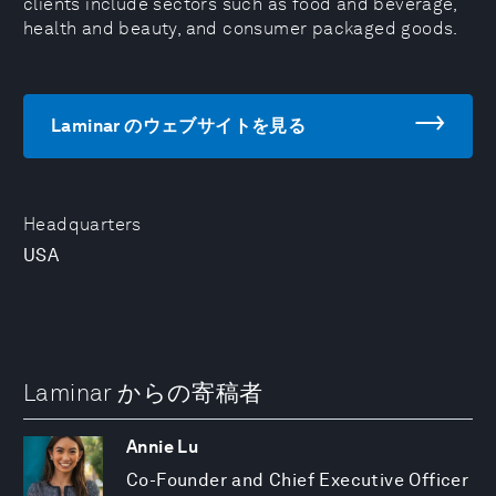
clients include sectors such as food and beverage,
health and beauty, and consumer packaged goods.
Laminar のウェブサイトを見る
Headquarters
USA
Laminar からの寄稿者
Annie Lu
Co-Founder and Chief Executive Officer