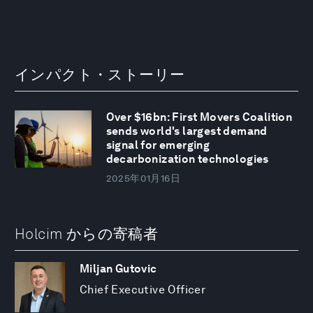
インパクト・ストーリー
Over $16bn: First Movers Coalition
sends world's largest demand
signal for emerging
decarbonization technologies
2025年01月16日
Holcim からの寄稿者
Miljan Gutovic
Chief Executive Officer