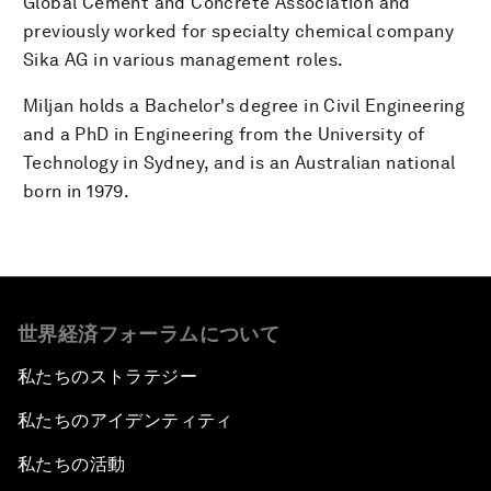
Global Cement and Concrete Association and
previously worked for specialty chemical company
Sika AG in various management roles.
Miljan holds a Bachelor's degree in Civil Engineering
and a PhD in Engineering from the University of
Technology in Sydney, and is an Australian national
born in 1979.
世界経済フォーラムについて
私たちのストラテジー
私たちのアイデンティティ
私たちの活動