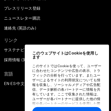
プレスリリース登録
ニュースレター購読
連絡先 (英語のみ)
リンク
サステナビリティへの取り組み
このウェブサイトはCookieを使用し
ます
採用情報 (英語のみ)
このサイトではCookieを使って、ユーザー
に合わせたコンテンツや広告の表示、トラ
言語
フィックの分析を行っています。またユー
ザーによるサイトの利用状況についても情
EN
ES
中文
日本語
▪
▪
▪
報を収集し、ソーシャルメディアや広告配
信、データ解析の各パートナーに情報を共
有しています。ここで収集された情報は、
ユーザーが各パートナーに提供した他の情
報や各パートナーのサービスを使用した際
に収集された情報と組み合わされ、各パー