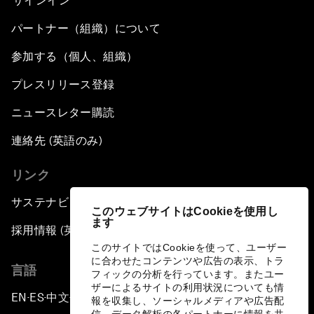
サインイン
パートナー（組織）について
参加する（個人、組織）
プレスリリース登録
ニュースレター購読
連絡先 (英語のみ)
リンク
サステナビリティへの取り組み
このウェブサイトはCookieを使用し
ます
採用情報 (英語のみ)
このサイトではCookieを使って、ユーザー
に合わせたコンテンツや広告の表示、トラ
言語
フィックの分析を行っています。またユー
ザーによるサイトの利用状況についても情
EN
ES
中文
日本語
▪
▪
▪
報を収集し、ソーシャルメディアや広告配