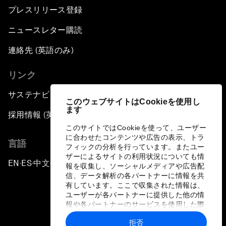
プレスリリース登録
ニュースレター購読
連絡先 (英語のみ)
リンク
サステナビリティへの取り組み
このウェブサイトはCookieを使用し
ます
採用情報 (英語のみ)
このサイトではCookieを使って、ユーザー
に合わせたコンテンツや広告の表示、トラ
言語
フィックの分析を行っています。またユー
ザーによるサイトの利用状況についても情
EN
ES
中文
日本語
▪
▪
▪
報を収集し、ソーシャルメディアや広告配
信、データ解析の各パートナーに情報を共
有しています。ここで収集された情報は、
ユーザーが各パートナーに提供した他の情
報や各パートナーのサービスを使用した際
に収集された情報と組み合わされ、各パー
拒否
トナーによって使用されることがありま