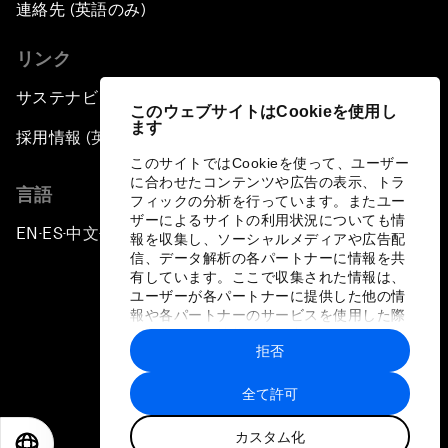
連絡先 (英語のみ)
リンク
サステナビリティへの取り組み
このウェブサイトはCookieを使用し
ます
採用情報 (英語のみ)
このサイトではCookieを使って、ユーザー
に合わせたコンテンツや広告の表示、トラ
言語
フィックの分析を行っています。またユー
ザーによるサイトの利用状況についても情
EN
ES
中文
日本語
▪
▪
▪
報を収集し、ソーシャルメディアや広告配
信、データ解析の各パートナーに情報を共
有しています。ここで収集された情報は、
ユーザーが各パートナーに提供した他の情
報や各パートナーのサービスを使用した際
に収集された情報と組み合わされ、各パー
拒否
トナーによって使用されることがありま
プライバシーポリシーと利用規約
す。
全て許可
サイトマップ
カスタム化
©
2026
世界経済フォーラム
EN
ES
中文
日本語