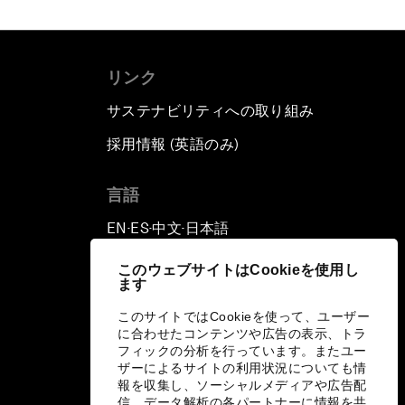
リンク
サステナビリティへの取り組み
採用情報 (英語のみ)
て
言語
EN
ES
中文
日本語
▪
▪
▪
このウェブサイトはCookieを使用し
ます
このサイトではCookieを使って、ユーザー
に合わせたコンテンツや広告の表示、トラ
フィックの分析を行っています。またユー
ザーによるサイトの利用状況についても情
報を収集し、ソーシャルメディアや広告配
信、データ解析の各パートナーに情報を共