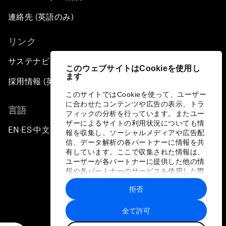
連絡先 (英語のみ)
リンク
サステナビリティへの取り組み
このウェブサイトはCookieを使用し
ます
採用情報 (英語のみ)
このサイトではCookieを使って、ユーザー
に合わせたコンテンツや広告の表示、トラ
言語
フィックの分析を行っています。またユー
ザーによるサイトの利用状況についても情
EN
ES
中文
日本語
▪
▪
▪
報を収集し、ソーシャルメディアや広告配
信、データ解析の各パートナーに情報を共
有しています。ここで収集された情報は、
ユーザーが各パートナーに提供した他の情
報や各パートナーのサービスを使用した際
に収集された情報と組み合わされ、各パー
拒否
トナーによって使用されることがありま
プライバシーポリシーと利用規約
す。
全て許可
サイトマップ