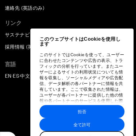
連絡先 (英語のみ)
リンク
サステナビリティへの取り組み
このウェブサイトはCookieを使用し
ます
採用情報 (英語のみ)
このサイトではCookieを使って、ユーザー
に合わせたコンテンツや広告の表示、トラ
言語
フィックの分析を行っています。またユー
ザーによるサイトの利用状況についても情
EN
ES
中文
日本語
▪
▪
▪
報を収集し、ソーシャルメディアや広告配
信、データ解析の各パートナーに情報を共
有しています。ここで収集された情報は、
ユーザーが各パートナーに提供した他の情
報や各パートナーのサービスを使用した際
に収集された情報と組み合わされ、各パー
拒否
トナーによって使用されることがありま
プライバシーポリシーと利用規約
す。
全て許可
サイトマップ