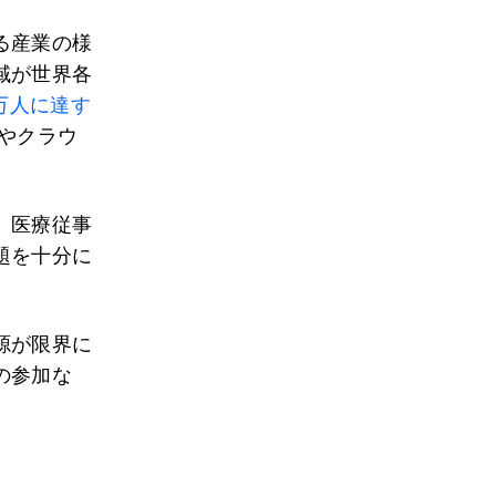
る産業の様
域が世界各
0万人に達す
やクラウ
、医療従事
題を十分に
源が限界に
の参加な