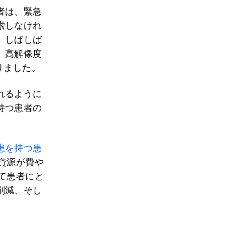
者は、緊急
索しなけれ
、しばしば
、高解像度
りました。
れるように
持つ患者の
患を持つ患
資源が費や
て患者にと
削減、そし