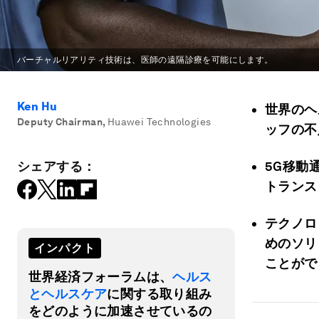
バーチャルリアリティ技術は、医師の遠隔診療を可能にします。
Ken Hu
世界のヘ
Deputy Chairman
,
Huawei Technologies
ッフの不
シェアする：
5G移動
トランス
テクノロ
めのソリ
インパクト
ことがで
世界経済フォーラムは、
ヘルス
とヘルスケア
に関する取り組み
をどのように加速させているの