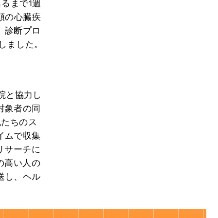
るまで1週
類の心臓疾
、診断プロ
発しました。
病院と協力し
対象者の同
私たちのス
イムで収集
リサーチに
の高い人の
送し、ヘル