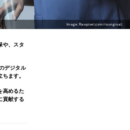
Image:
Rawpixel.com/roungroat.
保や、スタ
療のデジタル
立ちます。
を高めるた
に貢献する