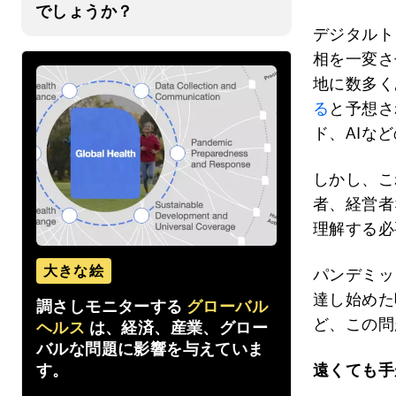
でしょうか？
デジタルト
相を一変さ
地に数多く
る
と予想さ
ド、AIな
しかし、こ
者、経営者
理解する必
大きな絵
パンデミッ
達し始めた
調さしモニターする
グローバル
ど、この問
ヘルス
は、経済、産業、グロー
バルな問題に影響を与えていま
す。
遠くても手