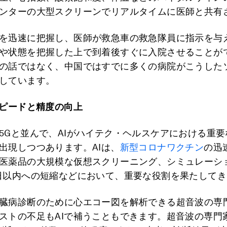
ンターの大型スクリーンでリアルタイムに医師と共有
を迅速に把握し、医師が救急車の救急隊員に指示を与
や状態を把握した上で到着後すぐに入院させることが
の話ではなく、中国ではすでに多くの病院がこうした
しています。
ピードと精度の向上
5Gと並んで、AIがハイテク・ヘルスケアにおける重
出現しつつあります。AIは、
新型コロナワクチン
の迅
医薬品の大規模な仮想スクリーニング、シミュレーシ
日以内への短縮などにおいて、重要な役割を果たして
臓病診断のために心エコー図を解析できる超音波の専
ストの不足もAIで補うこともできます。超音波の専門