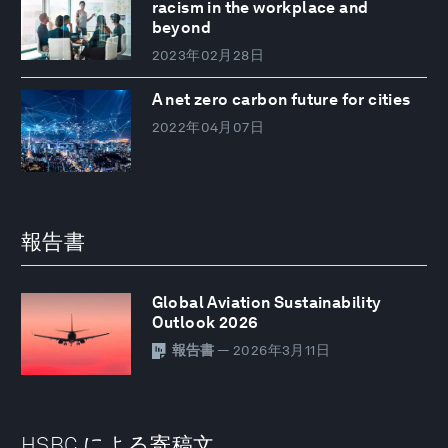
racism in the workplace and
beyond
2023年02月28日
A net zero carbon future for cities
2022年04月07日
報告書
Global Aviation Sustainability
Outlook 2026
報告書
— 2026年3月11日
HSBC による寄稿文