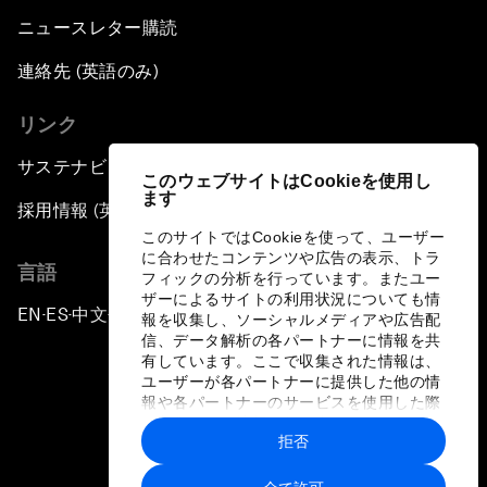
ニュースレター購読
連絡先 (英語のみ)
リンク
サステナビリティへの取り組み
このウェブサイトはCookieを使用し
ます
採用情報 (英語のみ)
このサイトではCookieを使って、ユーザー
に合わせたコンテンツや広告の表示、トラ
言語
フィックの分析を行っています。またユー
ザーによるサイトの利用状況についても情
EN
ES
中文
日本語
▪
▪
▪
報を収集し、ソーシャルメディアや広告配
信、データ解析の各パートナーに情報を共
有しています。ここで収集された情報は、
ユーザーが各パートナーに提供した他の情
報や各パートナーのサービスを使用した際
に収集された情報と組み合わされ、各パー
拒否
トナーによって使用されることがありま
プライバシーポリシーと利用規約
す。