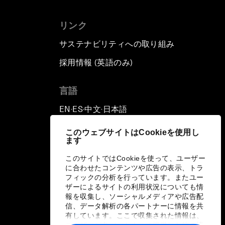
リンク
サステナビリティへの取り組み
採用情報 (英語のみ)
て
言語
EN
ES
中文
日本語
▪
▪
▪
このウェブサイトはCookieを使用し
ます
このサイトではCookieを使って、ユーザー
に合わせたコンテンツや広告の表示、トラ
フィックの分析を行っています。またユー
ザーによるサイトの利用状況についても情
報を収集し、ソーシャルメディアや広告配
信、データ解析の各パートナーに情報を共
有しています。ここで収集された情報は、