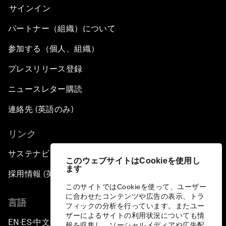
サインイン
パートナー（組織）について
参加する（個人、組織）
プレスリリース登録
ニュースレター購読
連絡先 (英語のみ)
リンク
サステナビリティへの取り組み
このウェブサイトはCookieを使用し
ます
採用情報 (英語のみ)
このサイトではCookieを使って、ユーザー
に合わせたコンテンツや広告の表示、トラ
言語
フィックの分析を行っています。またユー
ザーによるサイトの利用状況についても情
EN
ES
中文
日本語
▪
▪
▪
報を収集し、ソーシャルメディアや広告配