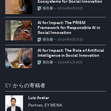
Ecosystems for Social Innovation
報告書
— 2024年9月23日
AI for Impact: The PRISM
Framework for Responsible AI in
Social Innovation
報告書
— 2024年6月25日
AI for Impact: The Role of Artificial
Intelligence in Social Innovation
報告書
— 2024年4月15日
EY からの寄稿者
Luiz Avelar
Partner, EY MENA