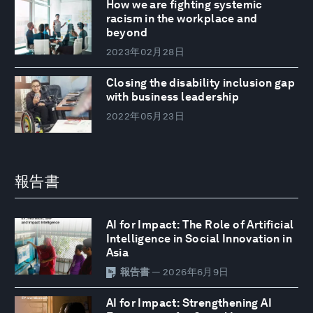
How we are fighting systemic
racism in the workplace and
beyond
2023年02月28日
Closing the disability inclusion gap
with business leadership
2022年05月23日
報告書
AI for Impact: The Role of Artificial
Intelligence in Social Innovation in
Asia
報告書
— 2026年6月9日
AI for Impact: Strengthening AI