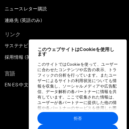
ニュースレター購読
連絡先 (英語のみ)
リンク
サステナビリティへの取り組み
このウェブサイトはCookieを使用し
ます
採用情報 (英語のみ)
このサイトではCookieを使って、ユーザー
に合わせたコンテンツや広告の表示、トラ
言語
フィックの分析を行っています。またユー
ザーによるサイトの利用状況についても情
EN
ES
中文
日本語
▪
▪
▪
報を収集し、ソーシャルメディアや広告配
信、データ解析の各パートナーに情報を共
有しています。ここで収集された情報は、
ユーザーが各パートナーに提供した他の情
報や各パートナーのサービスを使用した際
に収集された情報と組み合わされ、各パー
拒否
トナーによって使用されることがありま
プライバシーポリシーと利用規約
す。