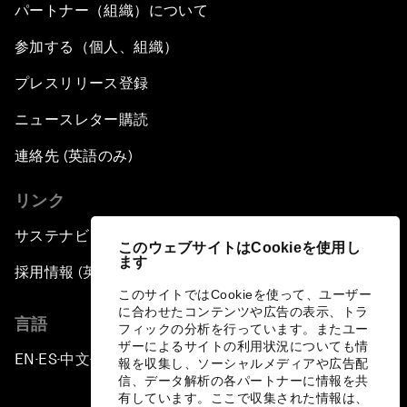
パートナー（組織）について
参加する（個人、組織）
プレスリリース登録
ニュースレター購読
連絡先 (英語のみ)
リンク
サステナビリティへの取り組み
このウェブサイトはCookieを使用し
ます
採用情報 (英語のみ)
このサイトではCookieを使って、ユーザー
に合わせたコンテンツや広告の表示、トラ
言語
フィックの分析を行っています。またユー
ザーによるサイトの利用状況についても情
EN
ES
中文
日本語
▪
▪
▪
報を収集し、ソーシャルメディアや広告配
信、データ解析の各パートナーに情報を共
有しています。ここで収集された情報は、