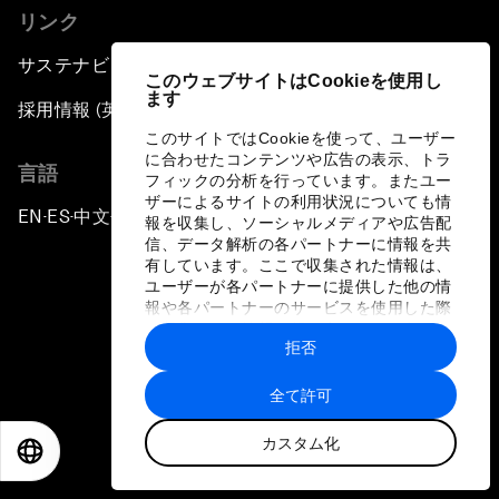
リンク
サステナビリティへの取り組み
このウェブサイトはCookieを使用し
ます
採用情報 (英語のみ)
このサイトではCookieを使って、ユーザー
に合わせたコンテンツや広告の表示、トラ
言語
フィックの分析を行っています。またユー
ザーによるサイトの利用状況についても情
EN
ES
中文
日本語
▪
▪
▪
報を収集し、ソーシャルメディアや広告配
信、データ解析の各パートナーに情報を共
有しています。ここで収集された情報は、
ユーザーが各パートナーに提供した他の情
報や各パートナーのサービスを使用した際
に収集された情報と組み合わされ、各パー
拒否
トナーによって使用されることがありま
プライバシーポリシーと利用規約
す。
全て許可
サイトマップ
カスタム化
©
2026
世界経済フォーラム
EN
ES
中文
日本語