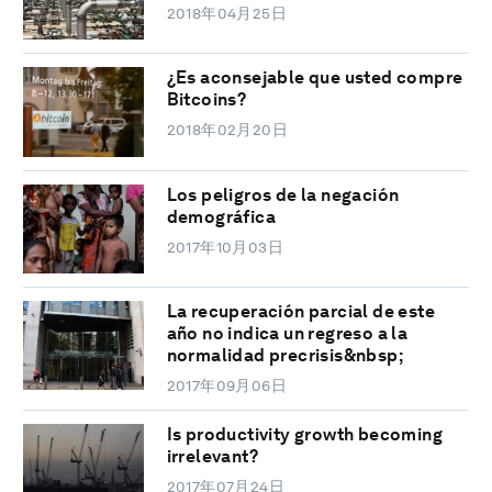
2018年04月25日
¿Es aconsejable que usted compre
Bitcoins?
2018年02月20日
Los peligros de la negación
demográfica
2017年10月03日
La recuperación parcial de este
año no indica un regreso a la
normalidad precrisis&nbsp;
2017年09月06日
Is productivity growth becoming
irrelevant?
2017年07月24日