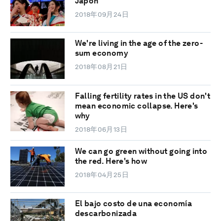
Japón
2018年09月24日
We're living in the age of the zero-
sum economy
2018年08月21日
Falling fertility rates in the US don't
mean economic collapse. Here's
why
2018年06月13日
We can go green without going into
the red. Here's how
2018年04月25日
El bajo costo de una economía
descarbonizada