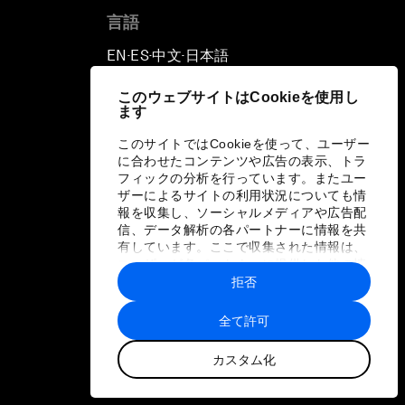
言語
EN
ES
中文
日本語
▪
▪
▪
このウェブサイトはCookieを使用し
ます
このサイトではCookieを使って、ユーザー
に合わせたコンテンツや広告の表示、トラ
フィックの分析を行っています。またユー
ザーによるサイトの利用状況についても情
報を収集し、ソーシャルメディアや広告配
信、データ解析の各パートナーに情報を共
有しています。ここで収集された情報は、
ユーザーが各パートナーに提供した他の情
報や各パートナーのサービスを使用した際
拒否
に収集された情報と組み合わされ、各パー
トナーによって使用されることがありま
全て許可
す。
カスタム化