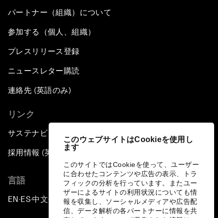
パートナー（組織）について
参加する（個人、組織）
プレスリリース登録
ニュースレター購読
連絡先 (英語のみ)
リンク
サステナビリティへの取り組み
このウェブサイトはCookieを使用し
ます
採用情報 (英語のみ)
このサイトではCookieを使って、ユーザー
に合わせたコンテンツや広告の表示、トラ
言語
フィックの分析を行っています。またユー
ザーによるサイトの利用状況についても情
EN
ES
中文
日本語
▪
▪
▪
報を収集し、ソーシャルメディアや広告配
信、データ解析の各パートナーに情報を共