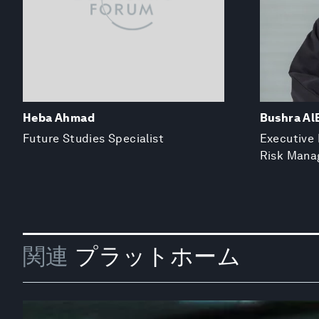
Heba Ahmad
Bushra Al
Future Studies Specialist
Executive 
Risk Man
関連
プラットホーム