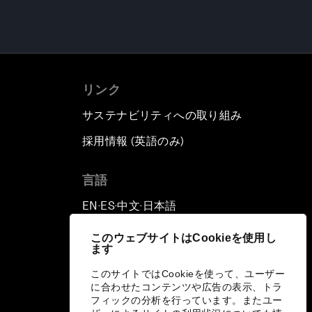
リンク
サステナビリティへの取り組み
採用情報 (英語のみ)
て
言語
EN
ES
中文
日本語
▪
▪
▪
このウェブサイトはCookieを使用し
ます
このサイトではCookieを使って、ユーザー
に合わせたコンテンツや広告の表示、トラ
フィックの分析を行っています。またユー