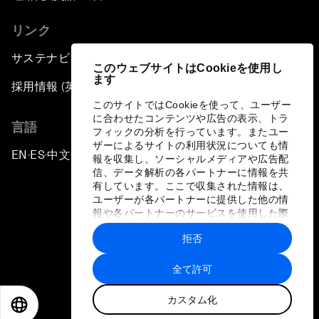
リンク
サステナビリティへの取り組み
このウェブサイトはCookieを使用し
ます
採用情報 (英語のみ)
このサイトではCookieを使って、ユーザー
に合わせたコンテンツや広告の表示、トラ
言語
フィックの分析を行っています。またユー
ザーによるサイトの利用状況についても情
EN
ES
中文
日本語
▪
▪
▪
報を収集し、ソーシャルメディアや広告配
信、データ解析の各パートナーに情報を共
有しています。ここで収集された情報は、
ユーザーが各パートナーに提供した他の情
報や各パートナーのサービスを使用した際
に収集された情報と組み合わされ、各パー
拒否
トナーによって使用されることがありま
プライバシーポリシーと利用規約
す。
全て許可
サイトマップ
カスタム化
©
2026
世界経済フォーラム
EN
ES
中文
日本語