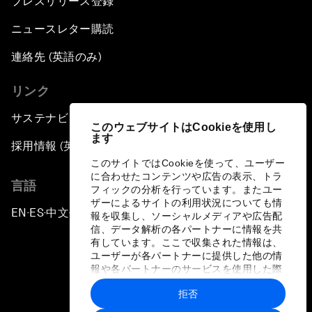
プレスリリース登録
ニュースレター購読
連絡先 (英語のみ)
リンク
サステナビリティへの取り組み
このウェブサイトはCookieを使用し
ます
採用情報 (英語のみ)
このサイトではCookieを使って、ユーザー
に合わせたコンテンツや広告の表示、トラ
言語
フィックの分析を行っています。またユー
ザーによるサイトの利用状況についても情
EN
ES
中文
日本語
▪
▪
▪
報を収集し、ソーシャルメディアや広告配
信、データ解析の各パートナーに情報を共
有しています。ここで収集された情報は、
ユーザーが各パートナーに提供した他の情
報や各パートナーのサービスを使用した際
に収集された情報と組み合わされ、各パー
拒否
トナーによって使用されることがありま
プライバシーポリシーと利用規約
す。