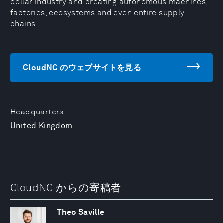
dollar industry and creating autonomous machines,
factories, ecosystems and even entire supply
chains.
CloudNC のウェブサイトを見る
Headquarters
United Kingdom
CloudNC からの寄稿者
Theo Saville