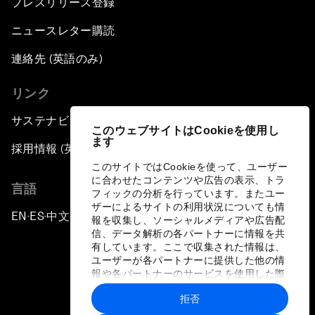
プレスリリース登録
ニュースレター購読
連絡先 (英語のみ)
リンク
サステナビリティへの取り組み
このウェブサイトはCookieを使用し
ます
採用情報 (英語のみ)
このサイトではCookieを使って、ユーザー
に合わせたコンテンツや広告の表示、トラ
言語
フィックの分析を行っています。またユー
ザーによるサイトの利用状況についても情
EN
ES
中文
日本語
▪
▪
▪
報を収集し、ソーシャルメディアや広告配
信、データ解析の各パートナーに情報を共
有しています。ここで収集された情報は、
ユーザーが各パートナーに提供した他の情
報や各パートナーのサービスを使用した際
に収集された情報と組み合わされ、各パー
拒否
トナーによって使用されることがありま
プライバシーポリシーと利用規約
す。