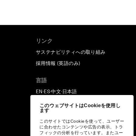
リンク
サステナビリティへの取り組み
採用情報 (英語のみ)
て
言語
EN
ES
中文
日本語
▪
▪
▪
このウェブサイトはCookieを使用し
ます
このサイトではCookieを使って、ユーザー
に合わせたコンテンツや広告の表示、トラ
フィックの分析を行っています。またユー