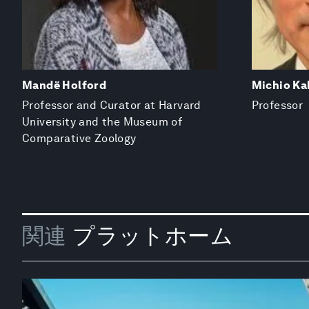
Mandë Holford
Michio Ka
Professor and Curator at Harvard
Professor
University and the Museum of
Comparative Zoology
関連
プラットホーム