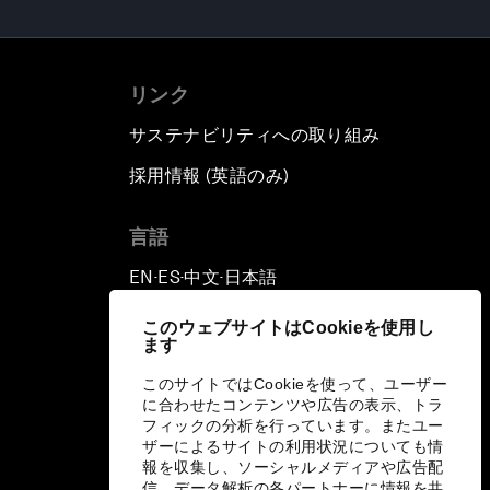
リンク
サステナビリティへの取り組み
採用情報 (英語のみ)
て
言語
EN
ES
中文
日本語
▪
▪
▪
このウェブサイトはCookieを使用し
ます
このサイトではCookieを使って、ユーザー
に合わせたコンテンツや広告の表示、トラ
フィックの分析を行っています。またユー
ザーによるサイトの利用状況についても情
報を収集し、ソーシャルメディアや広告配
信、データ解析の各パートナーに情報を共